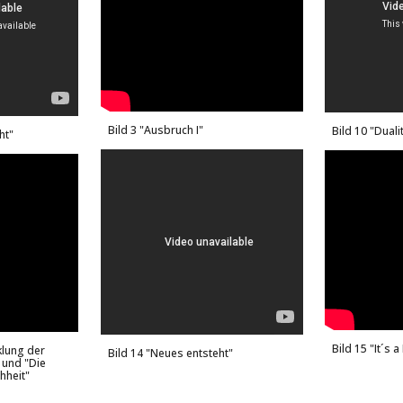
Bild 3 "Ausbruch I"
Bild
10 "Duali
ht"
Bild 15 "It
´
s a
klung der
Bild
14 "Neues entsteht"
 und "Die
hheit"