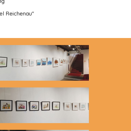
ung
el Reichenau"