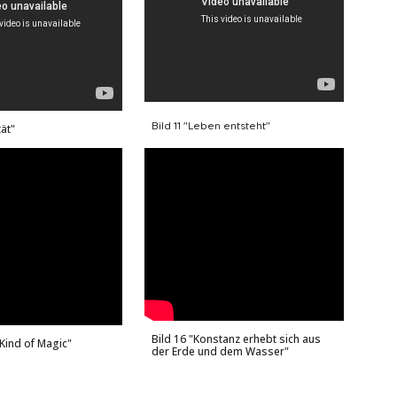
Bild 11 "Leben entsteht"
tät"
Bild
16 "Konstanz erhebt sich aus
 Kind of Magic"
der Erde und dem Wasser"