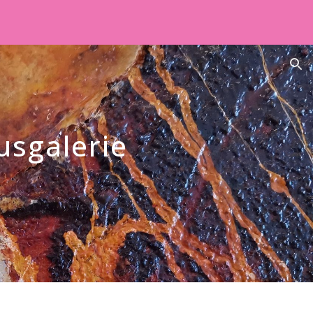
ion
usgalerie